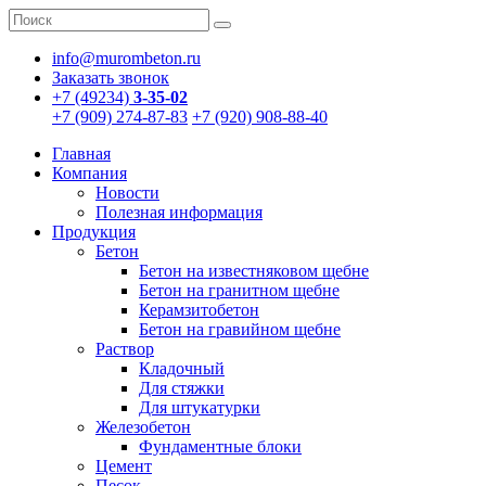
info@murombeton.ru
Заказать звонок
+7 (49234)
3-35-02
+7 (909) 274-87-83
+7 (920) 908-88-40
Главная
Компания
Новости
Полезная информация
Продукция
Бетон
Бетон на известняковом щебне
Бетон на гранитном щебне
Керамзитобетон
Бетон на гравийном щебне
Раствор
Кладочный
Для стяжки
Для штукатурки
Железобетон
Фундаментные блоки
Цемент
Песок